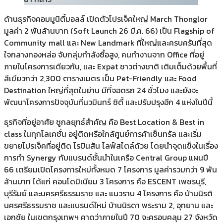
ด้านธุรกิจคอมมูนิตี้มอลล์ เปิดตัวโปรเจ็คใหญ่ March Thonglor
มูลค่า 2 พันล้านบาท (Soft Launch 26 มี.ค. 66) เป็น Flagship of
Community mall และ New Landmark ที่ใหญ่และครบครันที่สุด
ใจกลางทองหล่อ จับกลุ่มกำลังซื้อสูง, คนทำงานจาก Office ที่อยู่
ภายในโครงการเดียวกัน, และ Expat ชาวต่างชาติ เติมเต็มด้วยพื้นที่
สีเขียวกว่า 2,300 ตารางเมตร เป็น Pet-Friendly และ Food
Destination ใหญ่ที่สุดในย่าน มีที่จอดรถ 24 ชั่วโมง และยังจะ
พัฒนาโครงการปัจจุบันที่นวมินทร์ ซิตี้ และปรับปรุงอีก 4 แห่งในปีนี้
ธุรกิจที่อยู่อาศัย ชูกลยุทธ์สำคัญ คือ Best Location & Best in
class ในทุกโลเคชั่น อยู่ติดหรือใกล้ศูนย์การค้าเซ็นทรัล และเริ่ม
ขยายโปรเจ็คที่อยู่ติด โรบินสัน ไลฟ์สไตล์ด้วย โดยนำจุดแข็งในเรื่อง
การทำ Synergy กับแบรนด์ชั้นนำในเครือ Central Group แผนปี
66 เตรียมเปิดโครงการใหม่ทั้งหมด 7 โครงการ มูลค่ารวมกว่า 9 พัน
ล้านบาท ได้แก่ คอนโดมิเนียม 3 โครงการ คือ ESCENT เพชรบุรี,
บุรีรัมย์ และนครศรีธรรมราช และ แนวราบ 4 โครงการ คือ บ้านนิรติ
นครศรีธรรมราช และแบรนด์ใหม่ บ้านนิรดา พระราม 2, อุทยาน และ
เอกชัย ในเขตกรุงเทพฯ คาดว่าภายในปี 70 จะครอบคลุม 27 จังหวัด