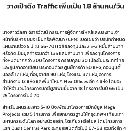
วางเป้าดึง Traffic เพิ่มเป็น 1.8 ล้านคน/วัน
นางสาววัลยา จิราธิวัฒน์ กรรมการผู้จัดการใหญ่และประธานเจ้า
หน้าที่บริหาร บมจ.เซ็นทรัลพัฒนา (CPN) เปิดเผยว่า บริษัทกำหนด
แผนงานช่วง 5 ปี (ปี 66-70) เฉลี่ยลงทุนปีละ 2.5-3 หมื่นล้านบาท
หรือคิดเป็นมูลค่ารวมกว่า 1.35 แสนล้านบาท เพื่อลงทุนโครงการ
ทั้งหมดมากกว่า 200 โครงการ ครอบคุลม 30 เมืองในประเทศไทย
และภูมิภาคอาเซียน ประกอบด้วย ศูนย์การค้า 50 แห่ง, คอมมูนิตี้
มอลล์ 17 แห่ง, ที่อยู่อาศัย 90 แห่ง, โรงแรม 37 แห่ง, อาคาร
สำนักงาน 13 แห่ง และพื้นที่ใหม่ๆ Flex Offices อีก 4 แห่ง โดยจะ
ทำให้จำนวนโครงการมิกซ์ยูสเพิ่มขึ้นจาก 18 โครงการในปี 66 เป็น
25 โครงการในปี 70
สำหรับแผนระยะยาว 5-10 ปีจะพัฒนาโครงการมิกซ์ยูส Mega
Projects รวม 5 โครงการ เพื่อยกมาตรฐานให้กรุงเทพฯ เทียบเท่า
มหานครระดับโลก อย่างนิวยอร์ก, โตเกียว หรือโซล โดยโครงการ
แรก Dusit Central Park จะทยอยเปิดตัวในปี 67-68 รวมถึงอีก 4