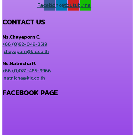
Facebook
Linkedin
Youtube
Line
CONTACT US
Ms.Chayaporn C.
+66 (0)92-049-3519
chayaporn@kic.co.th
Ms.Natnicha R.
+66 (0)081-485-9966
natnicha@kic.co.th
FACEBOOK PAGE