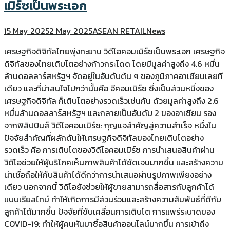
เมิร์ซเป็นพระเอก
15 May 2025
2 May 2025
ASEAN RETAIL
News
เศรษฐกิจดิจิทัลไทยพุ่งทะยาน วิดีโอคอมเมิร์ซเป็นพระเอก เศรษฐกิจ
ดิจิทัลของไทยเติบโตอย่างก้าวกระโดด โดยมีมูลค่าสูงถึง 4.6 หมื่น
ล้านดอลลาร์สหรัฐฯ จัดอยู่ในอันดับต้น ๆ ของภูมิภาคอาเซียนเลยที
เดียว และที่น่าสนใจไปกว่านั้นคือ อีคอมเมิร์ซ ซึ่งเป็นส่วนหนึ่งของ
เศรษฐกิจดิจิทัล ก็เติบโตอย่างรวดเร็วเช่นกัน ด้วยมูลค่าสูงถึง 2.6
หมื่นล้านดอลลาร์สหรัฐฯ และกลายเป็นอันดับ 2 ของอาเซียน รอง
จากฟิลิปปินส์ วิดีโอคอมเมิร์ซ: กุญแจสำคัญสู่ความสำเร็จ หนึ่งใน
ปัจจัยสำคัญที่ผลักดันให้เศรษฐกิจดิจิทัลของไทยเติบโตอย่าง
รวดเร็ว คือ การเติบโตของวิดีโอคอมเมิร์ซ การนำเสนอสินค้าผ่าน
วิดีโอช่วยให้ผู้บริโภคเห็นภาพสินค้าได้ชัดเจนมากขึ้น และสร้างความ
น่าเชื่อถือให้กับสินค้าได้ดีกว่าการนำเสนอผ่านรูปภาพเพียงอย่าง
เดียว นอกจากนี้ วิดีโอยังช่วยให้ผู้ขายสามารถสื่อสารกับลูกค้าได้
แบบเรียลไทม์ ทำให้เกิดการมีส่วนร่วมและสร้างความสัมพันธ์ที่ดีกับ
ลูกค้าได้มากขึ้น ปัจจัยที่ขับเคลื่อนการเติบโต การแพร่ระบาดของ
COVID-19: ทำให้ผู้คนหันมาซื้อสินค้าออนไลน์มากขึ้น การเข้าถึง