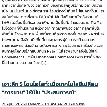
นาที เวลานั้นคือ “ช่วงเวลาทอง” ของค้าปลีกผู้บริโภคมีเวลา มีความ
เบื่อ และมีแนวโน้มจะซื้ออาหารหรือเครื่องดื่มทันที ไม่แปลกที่วันนี้ เรา
จะเห็นร้านสะดวกซื้อและ F&B เข้าไปจับมือกับสถานีชาร์จรถยนต์
ไฟฟ้า เปลี่ยนพื้นที่รอคอย ให้กลายเป็นพื้นที่สร้างยอดขาย Traffic
ไม่ได้วัดแค่จำนวนคน แต่วัดจาก “คุณภาพของเวลา” ที่ลูกค้าใช้ใน
พื้นที่นั้น โรงพยาบาล: พื้นที่ที่ความต้องการเกิดขึ้นตลอด 24 ชั่วโมง
โรงพยาบาลคืออีกหนึ่งพื้นที่ยุทธศาสตร์ ผู้ป่วย ญาติ บุคลากร
ทางการแพทย์ ล้วนมีความต้องการอาหารพร้อมทาน เครื่องดื่ม และ
สินค้าอุปโภคบริโภคแบบทันที Retail ในโรงพยาบาลจึงไม่ใช่แค่
Convenience แต่คือ Emotional Commerce เพราะการซื้อเกิด
ขึ้นท่ามกลางความเครียด […]
เจาะลึก 5 โซนไฮไลท์: เมื่อเทคโนโลยีเปลี่ยน
“การขาย” ให้เป็น “ประสบการณ์”
21 April 2026
10 March 2026
ASEAN RETAIL
News