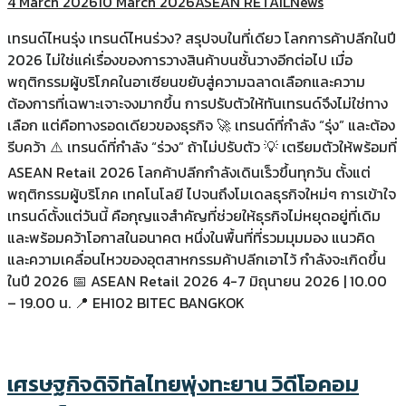
4 March 2026
10 March 2026
ASEAN RETAIL
News
เทรนด์ไหนรุ่ง เทรนด์ไหนร่วง? สรุปจบในที่เดียว โลกการค้าปลีกในปี
2026 ไม่ใช่แค่เรื่องของการวางสินค้าบนชั้นวางอีกต่อไป เมื่อ
พฤติกรรมผู้บริโภคในอาเซียนขยับสู่ความฉลาดเลือกและความ
ต้องการที่เฉพาะเจาะจงมากขึ้น การปรับตัวให้ทันเทรนด์จึงไม่ใช่ทาง
เลือก แต่คือทางรอดเดียวของธุรกิจ 🚀 เทรนด์ที่กำลัง “รุ่ง” และต้อง
รีบคว้า ⚠️ เทรนด์ที่กำลัง “ร่วง” ถ้าไม่ปรับตัว 💡 เตรียมตัวให้พร้อมที่
ASEAN Retail 2026 โลกค้าปลีกกำลังเดินเร็วขึ้นทุกวัน ตั้งแต่
พฤติกรรมผู้บริโภค เทคโนโลยี ไปจนถึงโมเดลธุรกิจใหม่ๆ การเข้าใจ
เทรนด์ตั้งแต่วันนี้ คือกุญแจสำคัญที่ช่วยให้ธุรกิจไม่หยุดอยู่ที่เดิม
และพร้อมคว้าโอกาสในอนาคต หนึ่งในพื้นที่ที่รวมมุมมอง แนวคิด
และความเคลื่อนไหวของอุตสาหกรรมค้าปลีกเอาไว้ กำลังจะเกิดขึ้น
ในปี 2026 📅 ASEAN Retail 2026 4-7 มิถุนายน 2026 | 10.00
– 19.00 น. 📍 EH102 BITEC BANGKOK
เศรษฐกิจดิจิทัลไทยพุ่งทะยาน วิดีโอคอม