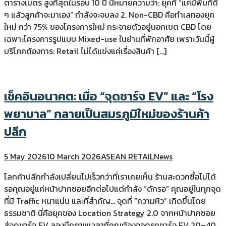
ตารางเมตร สูงที่สุดในรอบ 10 ปี นี่หมายความว่า: ยุคที่ “แค่มีพื้นที่ดี
ๆ แล้วลูกค้าจะมาเอง” กำลังจะจบลง 2. Non-CBD คือทำเลทองยุค
ใหม่ กว่า 75% ของโครงการใหม่ กระจายตัวอยู่นอกเขต CBD โดย
เฉพาะโครงการรูปแบบ Mixed-use ในย่านที่พักอาศัย เพราะวันนี้ผู้
บริโภคต้องการ: Retail ไม่ได้แข่งแค่เรื่องสินค้า […]
เช็คอินอนาคต: เมื่อ “จุดชาร์จ EV” และ “โรง
พยาบาล” กลายเป็นสมรภูมิใหม่ของร้านค้า
ปลีก
5 May 2026
10 March 2026
ASEAN RETAIL
News
โลกค้าปลีกกำลังเปลี่ยนไปเร็วกว่าที่เราเคยเห็น ร้านสะดวกซื้อไม่ได้
รอคุณอยู่แค่หน้าปากซอยอีกต่อไปแต่กำลัง “ดักรอ” คุณอยู่ในทุกจุด
ที่มี Traffic หนาแน่น และที่สำคัญ… จุดที่ “ความหิว” เกิดขึ้นโดย
ธรรมชาติ นี่คือยุคของ Location Strategy 2.0 จากหน้าปากซอย
สู่จุดชาร์จ EV ลองนึกภาพเวลาที่คุณต้องจอดรถชาร์จ EV 20–40