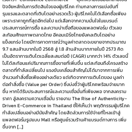
ปัจจัยหลักในการตัดสินใจของผู้บริโภค ท่ามกลางการแข่งขันที่
รุนแรงและตลาดที่เติบโตอย่างรวดเร็ว ผู้บริโภคไม่ได้เลือกซื้อเพียง
เพราะราคาถูกที่สุดอีกต่อไป แต่เลือกจากความมั่นใจในแบรนด์
ประสบการณ์การซื้อ และความน่าเชื่อถือของแพลตฟอร์ม ตัวเลข
สะท้อนศักยภาพตลาดไทย อีคอมเมิร์ซไทยยังคงเติบโตอย่าง
แข็งแกร่ง โดยมีการคาดการณ์ว่ามูลค่าตลาดจะขยายจากประมาณ
9.7 แสนล้านบาทในปี 2568 สู่ 1.8 ล้านล้านบาทภายในปี 2573 คิด
เป็นอัตราการเติบโตเฉลี่ยสะสมต่อปี (CAGR) มากกว่า 14% ตัวเลขนี้
ไม่ได้สะท้อนแค่ปริมาณการซื้อขายที่เพิ่มขึ้น แต่สะท้อนถึงโครงสร้าง
ตลาดที่กำลังเปลี่ยนไป แรงขับเคลื่อนสำคัญไม่ได้มาจากการเพิ่ม
จำนวนคำสั่งซื้อเพียงอย่างเดียว แต่เกิดจากการเติบโตของ มูลค่า
ต่อคำสั่งซื้อ (Value per Order) ซึ่งบ่งชี้ว่าผู้บริโภคพร้อมจ่ายมาก
ขึ้น หากได้รับประสบการณ์และความเชื่อมั่นที่เพียงพอ จากสงคราม
ราคา สู่สงครามความเชื่อมั่น รายงาน The Rise of Authenticity-
Driven E-Commerce in Thailand ชี้ให้เห็นว่า พฤติกรรมผู้บริโภค
กำลังเปลี่ยนอย่างมีนัยสำคัญ โดยสัดส่วนการใช้จ่ายที่ไหลเข้าสู่
แพลตฟอร์มรูปแบบ Mall หรือศูนย์รวมร้านค้าแบรนด์ทางการ เพิ่ม
ขึ้นจาก […]