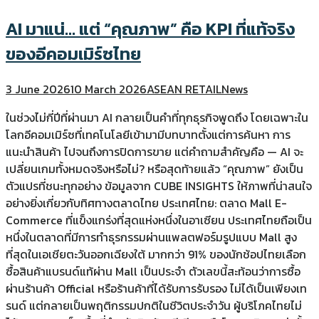
AI มาแน่… แต่ “คุณภาพ” คือ KPI ที่แท้จริง
ของอีคอมเมิร์ซไทย
3 June 2026
10 March 2026
ASEAN RETAIL
News
ในช่วงไม่กี่ปีที่ผ่านมา AI กลายเป็นคำที่ทุกธุรกิจพูดถึง โดยเฉพาะใน
โลกอีคอมเมิร์ซที่เทคโนโลยีเข้ามามีบทบาทตั้งแต่การค้นหา การ
แนะนำสินค้า ไปจนถึงการปิดการขาย แต่คำถามสำคัญคือ — AI จะ
เปลี่ยนเกมทั้งหมดจริงหรือไม่? หรือสุดท้ายแล้ว “คุณภาพ” ยังเป็น
ตัวแปรที่ชนะทุกอย่าง ข้อมูลจาก CUBE INSIGHTS ให้ภาพที่น่าสนใจ
อย่างยิ่งเกี่ยวกับทิศทางตลาดไทย ประเทศไทย: ตลาด Mall E-
Commerce ที่แข็งแกร่งที่สุดแห่งหนึ่งในอาเซียน ประเทศไทยถือเป็น
หนึ่งในตลาดที่มีการทำธุรกรรมผ่านแพลตฟอร์มรูปแบบ Mall สูง
ที่สุดในเอเชียตะวันออกเฉียงใต้ มากกว่า 91% ของนักช้อปไทยเลือก
ซื้อสินค้าแบรนด์แท้ผ่าน Mall เป็นประจำ ตัวเลขนี้สะท้อนว่าการซื้อ
ผ่านร้านค้า Official หรือร้านค้าที่ได้รับการรับรอง ไม่ได้เป็นเพียงเท
รนด์ แต่กลายเป็นพฤติกรรมปกติในชีวิตประจำวัน ผู้บริโภคไทยไม่