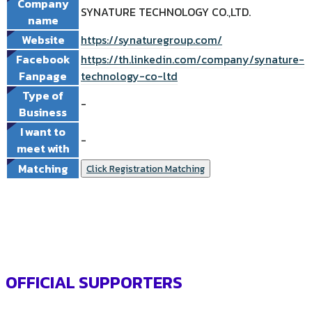
Company
SYNATURE TECHNOLOGY CO.,LTD.
name
Website
https://synaturegroup.com/
Facebook
https://th.linkedin.com/company/synature-
Fanpage
technology-co-ltd
Type of
-
Business
I want to
-
meet with
Matching
Click Registration Matching
OFFICIAL SUPPORTERS