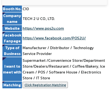
Booth No.
C10
Company
TECH 2 U CO., LTD.
name
Website
https://www.pos2u.com
Facebook
https://www.facebook.com/POS2U/
Fanpage
Type of
Manufacturer / Distributor / Technology
Business
Service Provider
Supermarket /Convenience Store/Department
I want to
Store/Dealers/Restaurant / Coffee/Bakery, Ice
meet with
Cream / POS / Software House / Electronics
Store / IT Store
Matching
Click Registration Matching