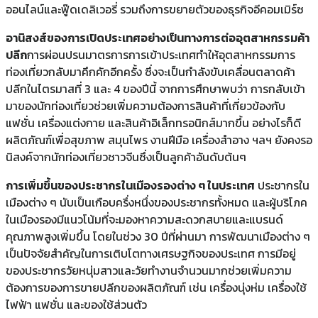
ออนไลน์และฟู๊ดเดลิเวอรี่ รวมถึงการขยายตัวของธุรกิจอีคอมเมิร์ซ
อานิสงส์ของการเปิดประเทศอย่างเป็นทางการต่ออุตสาหกรรมค้า
ปลีก
การผ่อนปรนมาตรการการเข้าประเทศทำให้อุตสาหกรรมการ
ท่องเที่ยวกลับมาคึกคักอีกครั้ง ซึ่งจะเป็นกำลังขับเคลื่อนตลาดค้า
ปลีกในไตรมาสที่ 3 และ 4 ของปีนี้ จากการศึกษาพบว่า การกลับเข้า
มาของนักท่องเที่ยวช่วยเพิ่มความต้องการสินค้าที่เกี่ยวข้องกับ
แฟชั่น เครื่องแต่งกาย และสินค้าอิเล็กทรอนิกส์มากขึ้น อย่างไรก็ดี
ผลิตภัณฑ์เพื่อสุขภาพ สมุนไพร งานฝีมือ เครื่องสำอาง ฯลฯ ยังคงรอ
นิสงค์จากนักท่องเที่ยวชาวจีนซึ่งเป็นลูกค้าอันดับต้นๆ
การเพิ่มขึ้นของประชากรในเมืองรองต่าง ๆ ในประเทศ
ประชากรใน
เมืองต่าง ๆ นับเป็นเกือบครึ่งหนึ่งของประชากรทั้งหมด และผู้บริโภค
ในเมืองรองมีแนวโน้มที่จะมองหาความสะดวกสบายและแบรนด์
คุณภาพสูงเพิ่มขึ้น โดยในช่วง 30 ปีที่ผ่านมา การพัฒนาเมืองต่าง ๆ
เป็นปัจจัยสำคัญในการเติบโตทางเศรษฐกิจของประเทศ การมีอยู่
ของประชากรวัยหนุ่มสาวและวัยทำงานจำนวนมากช่วยเพิ่มความ
ต้องการของการขายปลีกของผลิตภัณฑ์ เช่น เครื่องนุ่งห่ม เครื่องใช้
ไฟฟ้า แฟชั่น และของใช้ส่วนตัว