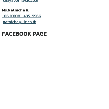
chayaporn@kic.co.th
Ms.Natnicha R.
+66 (0)081-485-9966
natnicha@kic.co.th
FACEBOOK PAGE