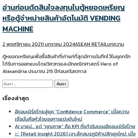
อ่านก่อนตัดสินใจลงทุนในตู้หยอดเหรียญ
หรือตู้จำหน่ายสินค้าอัตโนมัติ VENDING
MACHINE
2 พฤศจิกายน 2021
1 มกราคม 2024
ASEAN RETAIL
บทความ
ตู้หยอดเหรียญเพื่อซื้อสินค้าที่เก่าแก่ที่สุดมีการบันทึกไว้ในยุคกรีก
ได้รับการออกแบบโดยวิศวกรและนักคณิตศาสตร์ Hero of
Alexandria ประมาณ 215 ปีก่อนคริสตกาล
ค้นหา
สำหรับ:
เรื่องล่าสุด
อีคอมเมิร์ซไทยสู่ยุค “Confidence Commerce” เมื่อความ
เชื่อมั่นคือหัวใจของการแข่งขันใหม่
AI มาแน่… แต่ “คุณภาพ” คือ KPI ที่แท้จริงของอีคอมเมิร์ซไทย
📈 [Retail Insight 2026] เจาะลึกสมรภูมิค้าปลีกยุคใหม่: เมื่อ