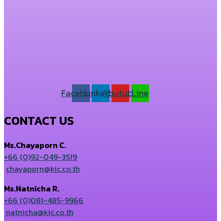
Facebook
Linkedin
Youtube
Line
CONTACT US
Ms.Chayaporn C.
+66 (0)92-049-3519
chayaporn@kic.co.th
Ms.Natnicha R.
+66 (0)081-485-9966
natnicha@kic.co.th