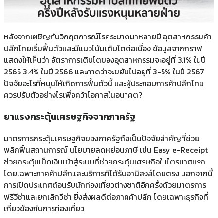
หลังจากเผชิญกับวิกฤตการณ์โรคระบาดมาหลายปี อุตสาหกรรมค้า
ปลีกไทยเริ่มฟื้นตัวและมีแนวโน้มเติบโตต่อเนื่อง ข้อมูลจากกราฟ
แสดงให้เห็นว่า อัตราการเติบโตของอุตสาหกรรมจะอยู่ที่ 3.1% ในปี
2565 3.4% ในปี 2566 และคาดว่าจะขยับไปอยู่ที่ 3-5% ในปี 2567
ปัจจัยอะไรที่หนุนให้เกิดการฟื้นตัวนี้ และผู้ประกอบการค้าปลีกไทย
ควรปรับตัวอย่างไรเพื่อคว้าโอกาสในอนาคต?
ยาแรงกระตุ้นเศรษฐกิจจากภาครัฐ
มาตรการกระตุ้นเศรษฐกิจของภาครัฐถือเป็นปัจจัยสำคัญที่ช่วย
พลิกฟื้นสถานการณ์ นโยบายลดหย่อนภาษี เช่น Easy e-Receipt
ช่วยกระตุ้นเม็ดเงินเข้าสู่ระบบที่ช่วยกระตุ้นเศรษกิจในไตรมาศแรก
โดยเฉพาะภาคค้าปลีกและบริการที่ได้รับอานิสงส์โดยตรง นอกจากนี้
การเปิดประเทศต้อนรับนักท่องเที่ยวต่างชาติอีกครั้งด้วยมาตรการ
ฟรีวีซ่าและยกเลิกวีซ่า ยิ่งส่งผลดีต่อภาคค้าปลีก โดยเฉพาะธุรกิจที่
เกี่ยวข้องกับการท่องเที่ยว