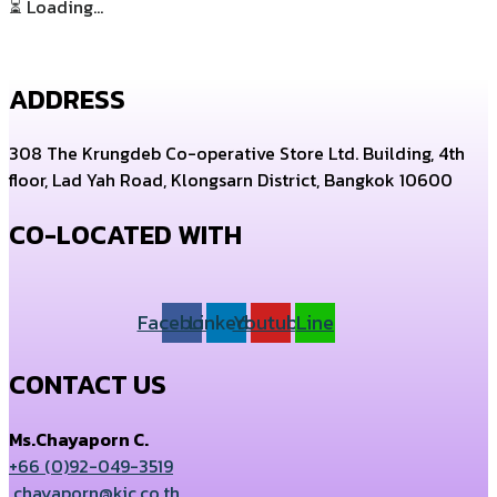
⏳ Loading...
ADDRESS
308 The Krungdeb Co-operative Store Ltd. Building, 4th
floor, Lad Yah Road, Klongsarn District, Bangkok 10600
CO-LOCATED WITH
Facebook
Linkedin
Youtube
Line
CONTACT US
Ms.Chayaporn C.
+66 (0)92-049-3519
chayaporn@kic.co.th