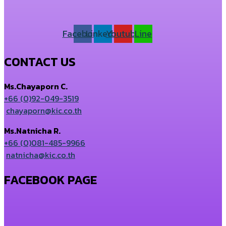
Facebook
Linkedin
Youtube
Line
CONTACT US
Ms.Chayaporn C.
+66 (0)92-049-3519
chayaporn@kic.co.th
Ms.Natnicha R.
+66 (0)081-485-9966
natnicha@kic.co.th
FACEBOOK PAGE